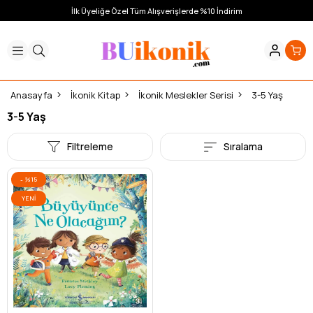
İlk Üyeliğe Özel Tüm Alışverişlerde %10 İndirim
Anasayfa
İkonik Kitap
İkonik Meslekler Serisi
3-5 Yaş
3-5 Yaş
Filtreleme
Sıralama
%15
YENI
ÜRÜN