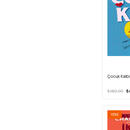
ÜRÜN
Çocuk Kalbi
₺180,00
₺
YENI
ÜRÜN