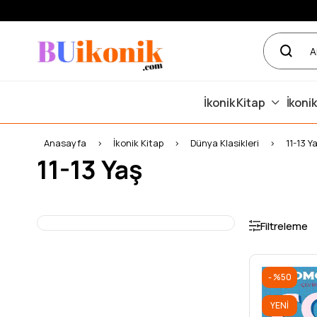
İkonik Kitap
İkonik
Anasayfa
İkonik Kitap
Dünya Klasikleri
11-13 Y
11-13 Yaş
Filtreleme
%50
YENI