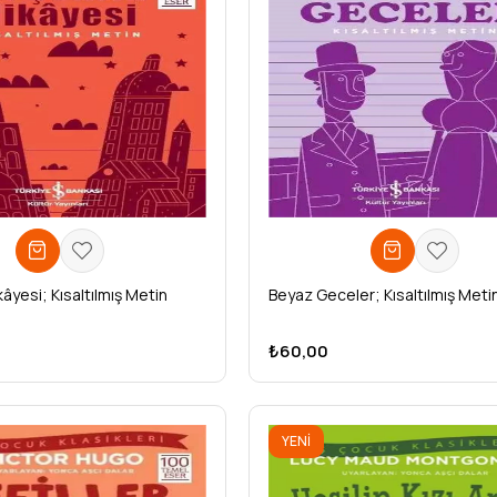
ikâyesi; Kısaltılmış Metin
Beyaz Geceler; Kısaltılmış Meti
₺60,00
YENI
ÜRÜN