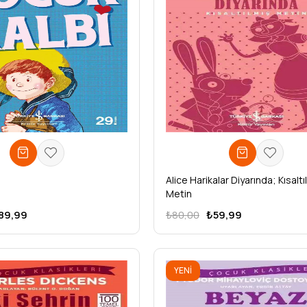
ÜRÜN
Alice Harikalar Diyarında; Kısaltı
Metin
89,99
₺80,00
₺59,99
YENI
ÜRÜN