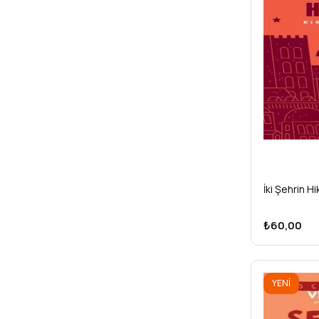
İki Şehrin H
₺60,00
YENI
ÜRÜN