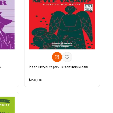
n
İnsan Neyle Yaşar?; Kısaltılmış Metin
₺60,00