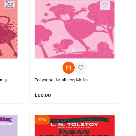
lmış
Pollyanna; Kısaltılmış Metin
₺60,00
YENI
ÜRÜN