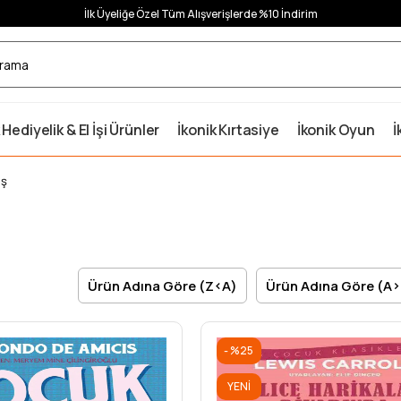
İlk Üyeliğe Özel Tüm Alışverişlerde %10 İndirim
 Hediyelik & El İşi Ürünler
İkonik Kırtasiye
İkonik Oyun
İ
aş
Ürün Adına Göre (Z<A)
Ürün Adına Göre (A
%25
YENI