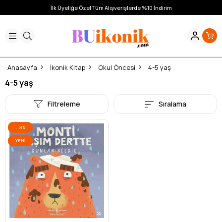
İlk Üyeliğe Özel Tüm Alışverişlerde %10 İndirim
Anasayfa
İkonik Kitap
Okul Öncesi
4-5 yaş
4-5 yaş
Filtreleme
Sıralama
%5
YENI
ÜRÜN