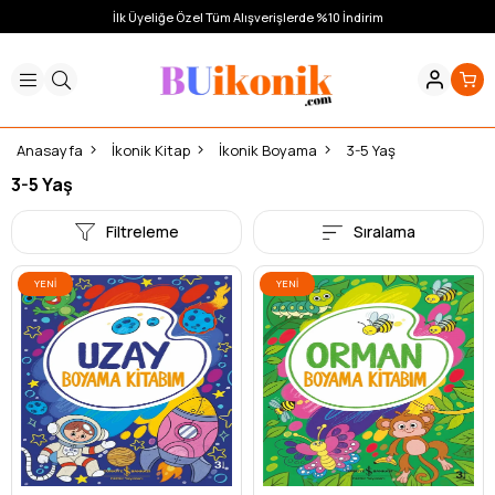
İlk Üyeliğe Özel Tüm Alışverişlerde %10 İndirim
Anasayfa
İkonik Kitap
İkonik Boyama
3-5 Yaş
3-5 Yaş
Filtreleme
Sıralama
YENI
YENI
ÜRÜN
ÜRÜN