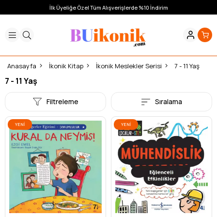
İlk Üyeliğe Özel Tüm Alışverişlerde %10 İndirim
Anasayfa
İkonik Kitap
İkonik Meslekler Serisi
7 - 11 Yaş
7 - 11 Yaş
Filtreleme
Sıralama
YENI
YENI
ÜRÜN
ÜRÜN