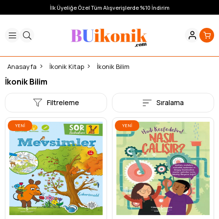
İlk Üyeliğe Özel Tüm Alışverişlerde %10 İndirim
Anasayfa
İkonik Kitap
İkonik Bilim
İkonik Bilim
Filtreleme
Sıralama
YENI
YENI
ÜRÜN
ÜRÜN