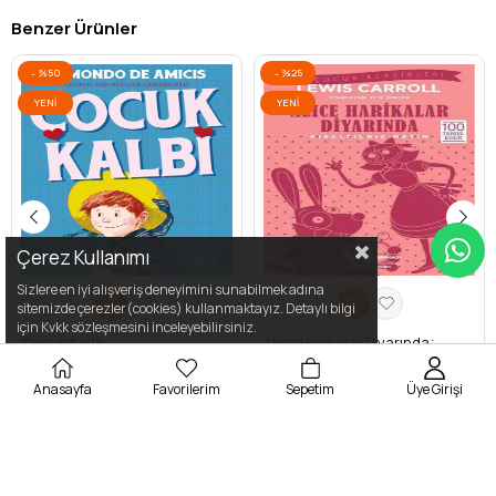
Benzer Ürünler
%50
%25
YENI
YENI
ÜRÜN
ÜRÜN
Çerez Kullanımı
Sizlere en iyi alışveriş deneyimini sunabilmek adına
sitemizde çerezler(cookies) kullanmaktayız. Detaylı bilgi
için Kvkk sözleşmesini inceleyebilirsiniz.
Çocuk Kalbi
Alice Harikalar Diyarında;
Kısaltılmış Metin
Anasayfa
Favorilerim
Sepetim
Üye Girişi
₺180,00
₺89,99
₺80,00
₺59,99
Kurumsal