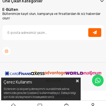
Öne Çıkan Kategoriler
E-Bülten
Bültenimize kayıt olun, kampanya ve fırsatlardan ilk siz haberdar
olun!
Çerez Kullanımı
Sizlere en iyi alışveriş deneyimini sunabilmek adına
sitemizde çerezler(cookies) kullanmaktayız. Detaylı bilgi
için Kvkk sözleşmesini inceleyebilirsiniz.