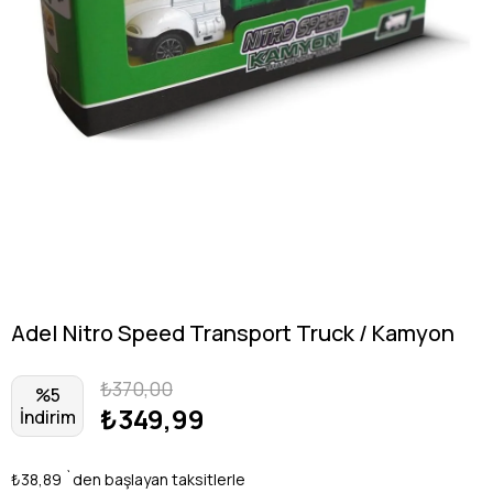
Adel Nitro Speed Transport Truck / Kamyon
₺370,00
%
5
₺349,99
İndirim
₺38,89
`den başlayan taksitlerle