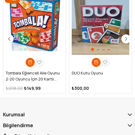
Tombala Eğlenceli Aile Oyunu
DUO Kutu Oyunu
2-20 Oyuncu İçin 20 Kartlı
Klasik Oyun
₺208,00
₺149,99
₺300,00
Kurumsal
Bilgilendirme