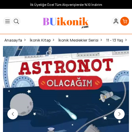
İlk Üyeliğe Özel Tüm Alışverişlerde %10 İndirim
Anasayfa
İkonik Kitap
İkonik Meslekler Serisi
11 - 13 Yaş