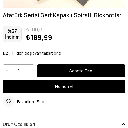
Atatürk Serisi Sert Kapaklı Spiralli Bloknotlar
₺300,00
%
37
₺189,99
İndirim
₺21,11
`den başlayan taksitlerle
Favorilere Ekle
Ürün Özellikleri