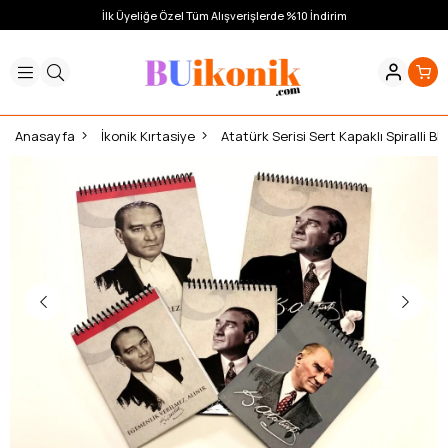
İlk Üyeliğe Özel Tüm Alışverişlerde %10 İndirim
Anasayfa
İkonik Kırtasiye
Atatürk Serisi Sert Kapaklı Spiralli Bl