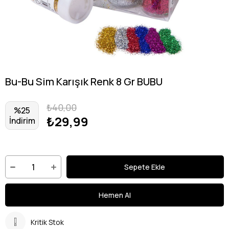
Bu-Bu Sim Karışık Renk 8 Gr BUBU
₺40,00
%
25
₺29,99
İndirim
Kritik Stok