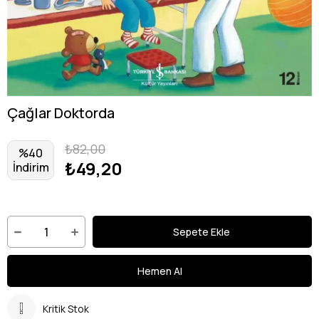
Çağlar Doktorda
₺82,00
%
40
₺49,20
İndirim
Kritik Stok