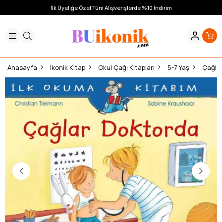
İlk Üyeliğe Özel Tüm Alışverişlerde %10 İndirim
Anasayfa
İkonik Kitap
Okul Çağı Kitapları
5-7 Yaş
Çağlar