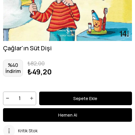
Çağlar'ın Süt Dişi
₺82,00
%
40
₺49,20
İndirim
Kritik Stok