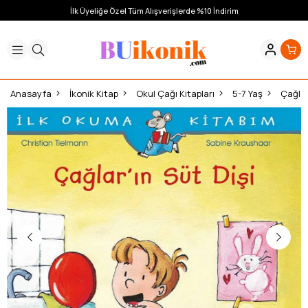
İlk Üyeliğe Özel Tüm Alışverişlerde %10 İndirim
Anasayfa
İkonik Kitap
Okul Çağı Kitapları
5-7 Yaş
Çağlar