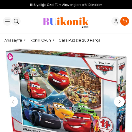
İlk Üyeliğe Özel Tüm Alışverişlerde %10 İndirim
Anasayfa
İkonik Oyun
Cars Puzzle 200 Parça