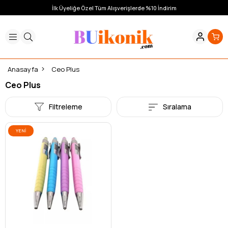
İlk Üyeliğe Özel Tüm Alışverişlerde %10 İndirim
Anasayfa
Ceo Plus
Ceo Plus
Filtreleme
Sıralama
YENI
ÜRÜN