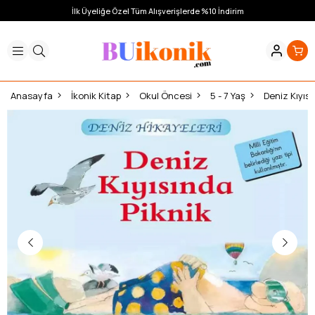
İlk Üyeliğe Özel Tüm Alışverişlerde %10 İndirim
Anasayfa
İkonik Kitap
Okul Öncesi
5 - 7 Yaş
Deniz Kıyısı