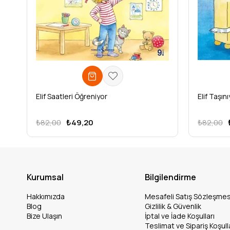
Elif Saatleri Öğreniyor
Elif Taşın
₺82,00
₺49,20
₺82,00
Kurumsal
Bilgilendirme
Hakkımızda
Mesafeli Satış Sözleşmes
Blog
Gizlilik & Güvenlik
Bize Ulaşın
İptal ve İade Koşulları
Teslimat ve Sipariş Koşull