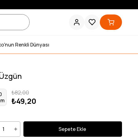
ko'nun Renkli Dünyası
f Üzgün
₺82,00
0
₺49,20
im