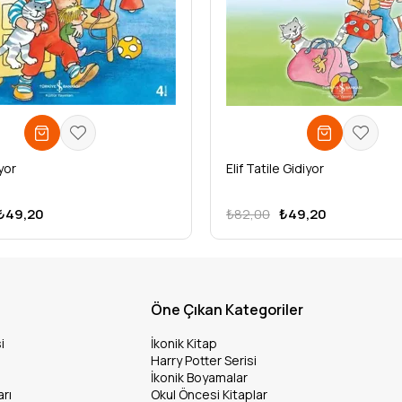
ıyor
Elif Tatile Gidiyor
₺49,20
₺82,00
₺49,20
Öne Çıkan Kategoriler
i
İkonik Kitap
Harry Potter Serisi
İkonik Boyamalar
arı
Okul Öncesi Kitaplar