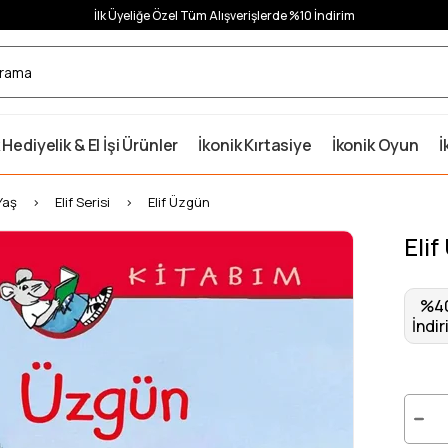
İlk Üyeliğe Özel Tüm Alışverişlerde %10 İndirim
 Hediyelik & El İşi Ürünler
İkonik Kırtasiye
İkonik Oyun
İ
Yaş
Elif Serisi
Elif Üzgün
Eli
%
4
İndir