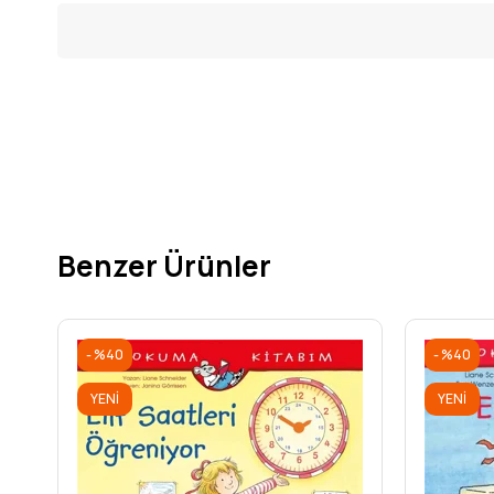
Benzer Ürünler
%40
%40
YENI
YENI
ÜRÜN
ÜRÜN