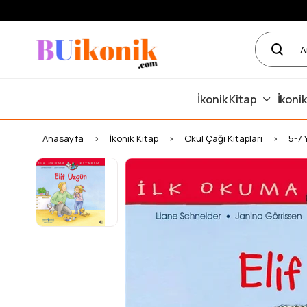
İkonik Kitap
İkonik
Anasayfa
İkonik Kitap
Okul Çağı Kitapları
5-7 