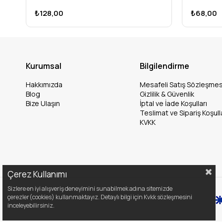
₺128,00
₺68,00
Kurumsal
Bilgilendirme
Hakkımızda
Mesafeli Satış Sözleşmes
Blog
Gizlilik & Güvenlik
Bize Ulaşın
İptal ve İade Koşulları
Teslimat ve Sipariş Koşull
KVKK
Çerez Kullanımı
Sizlere en iyi alışveriş deneyimini sunabilmek adına sitemizde
çerezler(cookies) kullanmaktayız. Detaylı bilgi için Kvkk sözleşmesini
inceleyebilirsiniz.