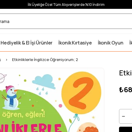
İlk Üyeliğe Özel Tüm Alışverişlerde %10 İndirim
 Hediyelik & El İşi Ürünler
İkonik Kırtasiye
İkonik Oyun
İ
ş
Etkinliklerle İngilizce Öğreniyorum; 2
Etki
₺68