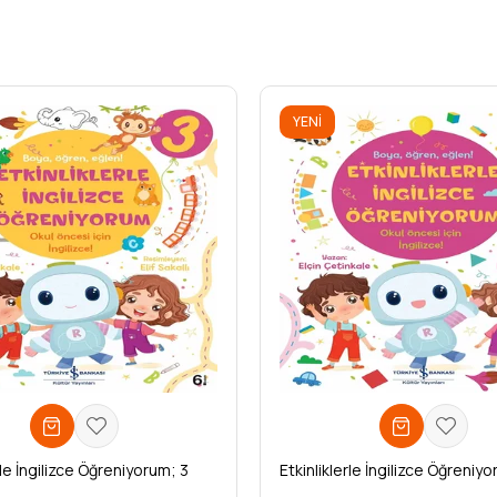
YENI
ÜRÜN
rle İngilizce Öğreniyorum; 3
Etkinliklerle İngilizce Öğreniyo