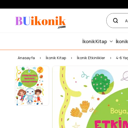
İkonik Kitap
İkonik
Anasayfa
İkonik Kitap
İkonik Etkinlikler
4-6 Ya