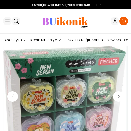
İlk Üyeliğe Özel Tüm Alışverişlerde %10 İndirim
Anasayfa
İkonik Kırtasiye