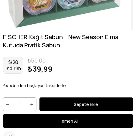
FISCHER Kağıt Sabun – New Season Elma
Kutuda Pratik Sabun
₺50,00
%
20
₺39,99
İndirim
₺4,44
`den başlayan taksitlerle