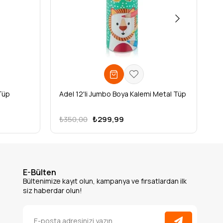
Tüp
Adel 12'li Jumbo Boya Kalemi Metal Tüp
Ad
₺350,00
₺299,99
₺
E-Bülten
Bültenimize kayıt olun, kampanya ve fırsatlardan ilk
siz haberdar olun!