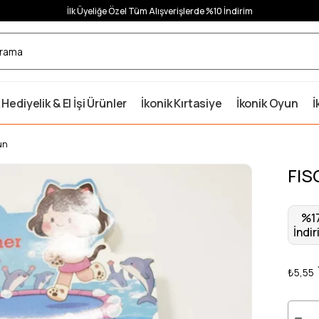
İlk Üyeliğe Özel Tüm Alışverişlerde %10 İndirim
 Hediyelik & El İşi Ürünler
İkonik Kırtasiye
İkonik Oyun
İ
un
FIS
%
1
İndir
₺5,55