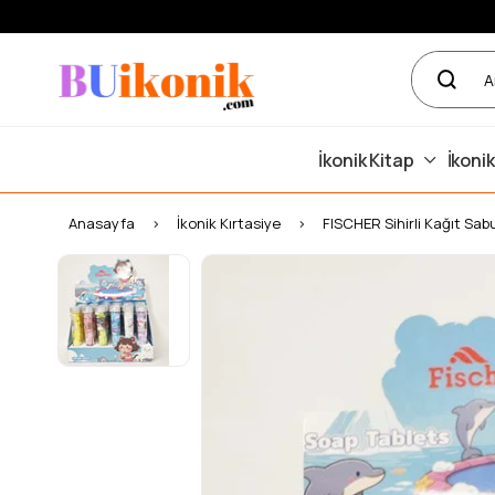
İkonik Kitap
İkonik
Anasayfa
İkonik Kırtasiye
FISCHER Sihirli Kağıt Sab