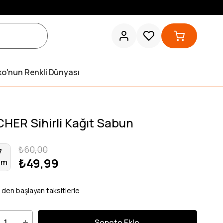
ko'nun Renkli Dünyası
CHER Sihirli Kağıt Sabun
₺60,00
7
₺49,99
im
`den başlayan taksitlerle