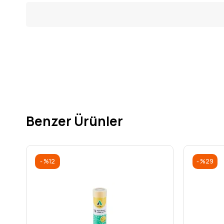
Benzer Ürünler
%12
%29