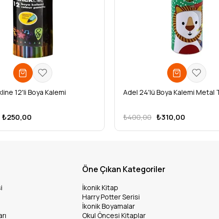
line 12'li Boya Kalemi
Adel 24'lü Boya Kalemi Metal 
₺250,00
₺400,00
₺310,00
Öne Çıkan Kategoriler
i
İkonik Kitap
Harry Potter Serisi
İkonik Boyamalar
arı
Okul Öncesi Kitaplar