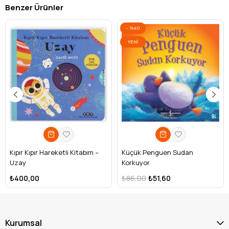
Benzer Ürünler
%40
YENI
ÜRÜN
Kıpır Kıpır Hareketli Kitabım –
Küçük Penguen Sudan
Uzay
Korkuyor
₺400,00
₺86,00
₺51,60
Kurumsal