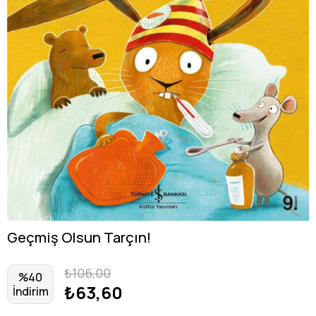
Geçmiş Olsun Tarçın!
₺106,00
%
40
₺63,60
İndirim