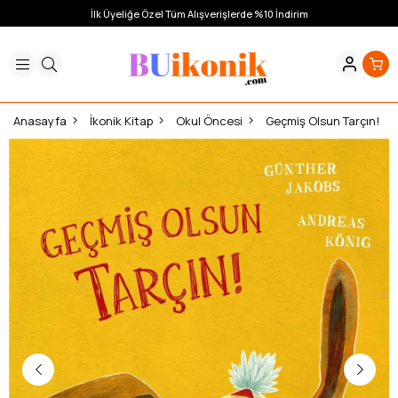
İlk Üyeliğe Özel Tüm Alışverişlerde %10 İndirim
Anasayfa
İkonik Kitap
Okul Öncesi
Geçmiş Olsun Tarçın!