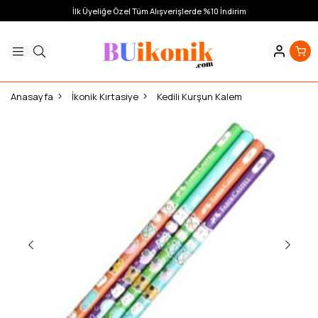
İlk Üyeliğe Özel Tüm Alışverişlerde %10 İndirim
Anasayfa
İkonik Kırtasiye
Kedili Kurşun Kalem