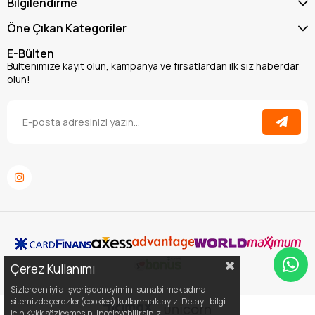
Bilgilendirme
Öne Çıkan Kategoriler
E-Bülten
Bültenimize kayıt olun, kampanya ve fırsatlardan ilk siz haberdar
olun!
Çerez Kullanımı
Sizlere en iyi alışveriş deneyimini sunabilmek adına
sitemizde çerezler(cookies) kullanmaktayız. Detaylı bilgi
için Kvkk sözleşmesini inceleyebilirsiniz.