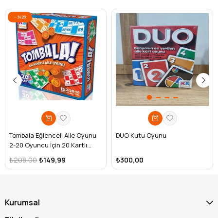
%28
Tombala Eğlenceli Aile Oyunu
DUO Kutu Oyunu
2-20 Oyuncu İçin 20 Kartlı
Klasik Oyun
₺208,00
₺149,99
₺300,00
Kurumsal