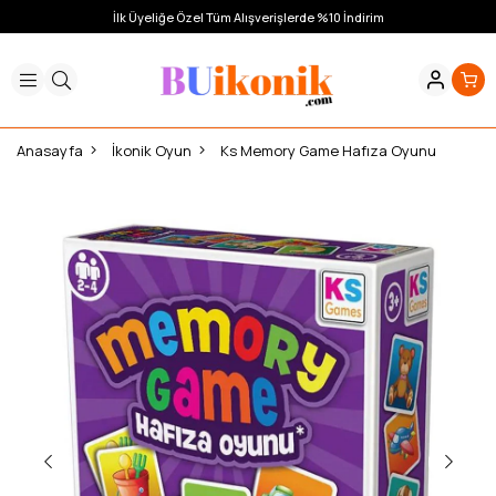
İlk Üyeliğe Özel Tüm Alışverişlerde %10 İndirim
Anasayfa
İkonik Oyun
Ks Memory Game Hafıza Oyunu