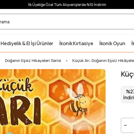
İlk Üyeliğe Özel Tüm Alışverişlerde %10 İndirim
 Hediyelik & El İşi Ürünler
İkonik Kırtasiye
İkonik Oyun
İ
Doğanın Eşsiz Hikayeleri Serisi
Küçük Arı; Doğanın Eşsiz Hikâyele
Küç
%
2
İndir