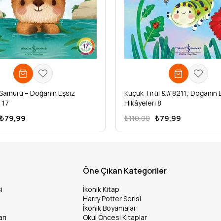
Samuru – Doğanın Eşsiz
Küçük Tırtıl &#8211; Doğanın 
 17
Hikâyeleri 8
₺79,99
₺110,00
₺79,99
Öne Çıkan Kategoriler
i
İkonik Kitap
Harry Potter Serisi
İkonik Boyamalar
arı
Okul Öncesi Kitaplar