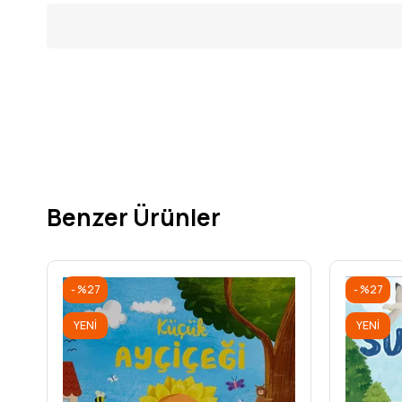
Benzer Ürünler
%27
%27
YENI
YENI
ÜRÜN
ÜRÜN