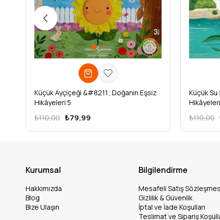
Küçük Ayçiçeği &#8211; Doğanın Eşsiz
Küçük Su 
Hikâyeleri 5
Hikâyeleri
₺110,00
₺79,99
₺110,00
Kurumsal
Bilgilendirme
Hakkımızda
Mesafeli Satış Sözleşmes
Blog
Gizlilik & Güvenlik
Bize Ulaşın
İptal ve İade Koşulları
Teslimat ve Sipariş Koşull