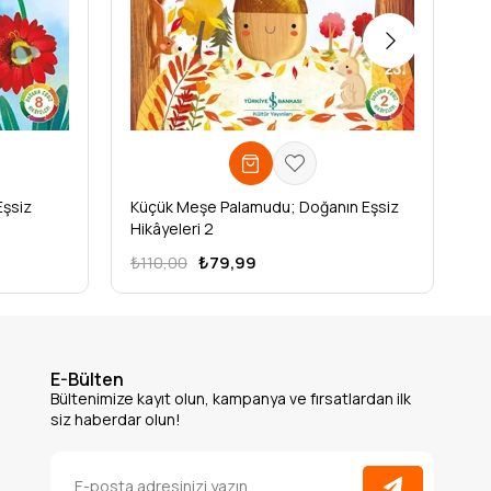
Eşsiz
Küçük Meşe Palamudu; Doğanın Eşsiz
Kü
Hikâyeleri 2
Hi
₺110,00
₺79,99
₺
E-Bülten
Bültenimize kayıt olun, kampanya ve fırsatlardan ilk
siz haberdar olun!