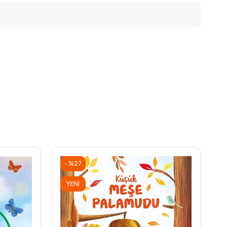
%27
YENI
ÜRÜN