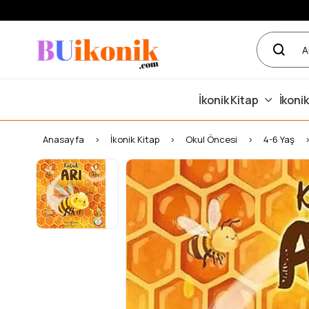
İkonik Kitap
İkonik
Anasayfa
İkonik Kitap
Okul Öncesi
4-6 Yaş