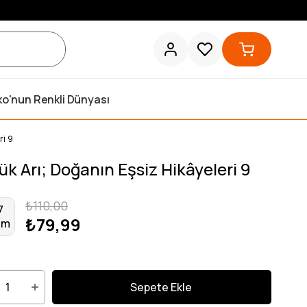
ko'nun Renkli Dünyası
ri 9
ük Arı; Doğanın Eşsiz Hikâyeleri 9
₺110,00
7
₺79,99
im