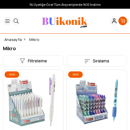
İlk Üyeliğe Özel Tüm Alışverişlerde %10 İndirim
Anasayfa
Mikro
Mikro
Filtreleme
Sıralama
YENI
YENI
ÜRÜN
ÜRÜN