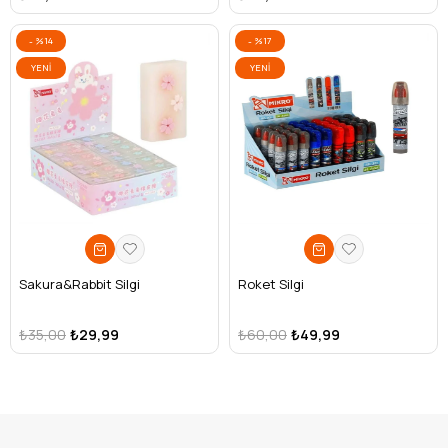
%14
%17
YENI
YENI
ÜRÜN
ÜRÜN
Sakura&Rabbit Silgi
Roket Silgi
₺35,00
₺29,99
₺60,00
₺49,99