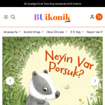
İlk Üyeliğe Özel Tüm Alışverişlerde %10 İndirim
Anasayfa
İkonik Kitap
Okul Öncesi
3-5 Yaş
Neyin Var P