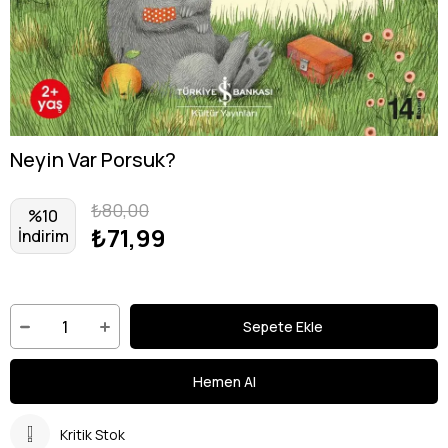
Neyin Var Porsuk?
₺80,00
%
10
₺71,99
İndirim
Kritik Stok