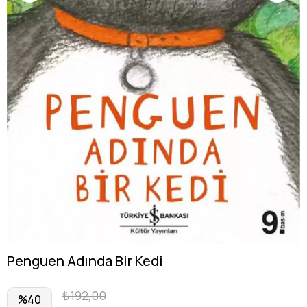
Penguen Adında Bir Kedi
₺192,00
%
40