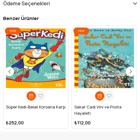
Ödeme Seçenekleri
Benzer Ürünler
YENI
YENI
ÜRÜN
ÜRÜN
Süper Kedi-Belalı Korsana Karşı
Sakar Cadı Vini ve Posta
Hayaleti
₺252,00
₺112,00