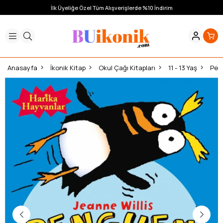
İlk Üyeliğe Özel Tüm Alışverişlerde %10 İndirim
Anasayfa
İkonik Kitap
Okul Çağı Kitapları
11 - 13 Yaş
Pen