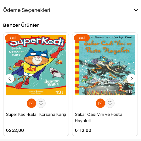
Ödeme Seçenekleri
Benzer Ürünler
YENI
YENI
ÜRÜN
ÜRÜN
Süper Kedi-Belalı Korsana Karşı
Sakar Cadı Vini ve Posta
Hayaleti
₺252,00
₺112,00