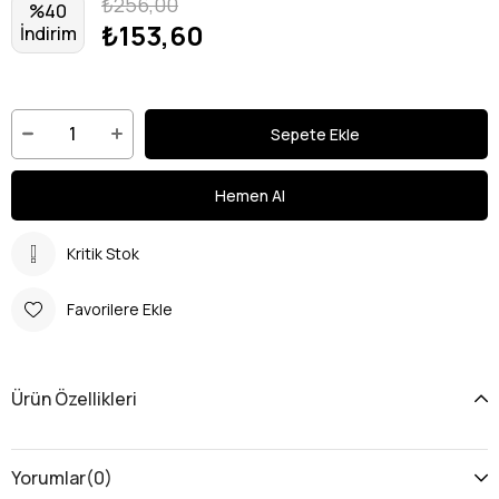
₺256,00
%
40
₺153,60
İndirim
Kritik Stok
Favorilere Ekle
Ürün Özellikleri
Yorumlar
(0)