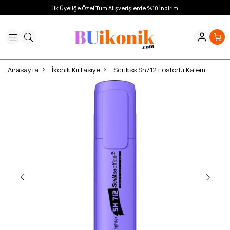
İlk Üyeliğe Özel Tüm Alışverişlerde %10 İndirim
Anasayfa
İkonik Kırtasiye
Scrikss Sh712 Fosforlu Kalem