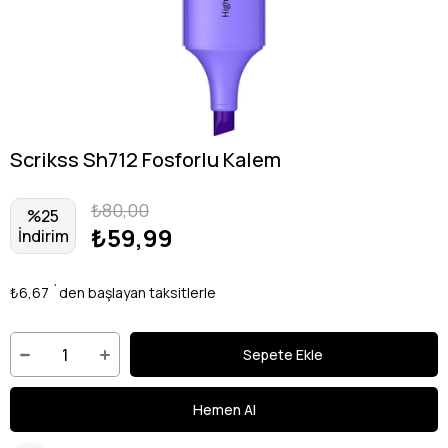
Scrikss Sh712 Fosforlu Kalem
₺80,00
%
25
₺59,99
İndirim
₺6,67
`den başlayan taksitlerle