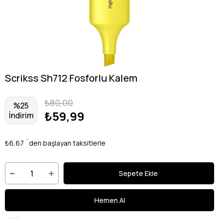
Scrikss Sh712 Fosforlu Kalem
₺80,00
%
25
₺59,99
İndirim
₺6,67
`den başlayan taksitlerle