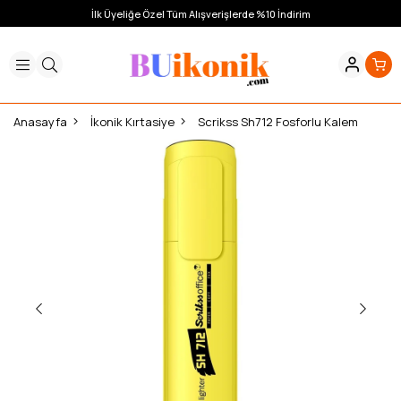
İlk Üyeliğe Özel Tüm Alışverişlerde %10 İndirim
Anasayfa
İkonik Kırtasiye
Scrikss Sh712 Fosforlu Kalem