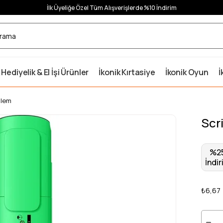
İlk Üyeliğe Özel Tüm Alışverişlerde %10 İndirim
 Hediyelik & El İşi Ürünler
İkonik Kırtasiye
İkonik Oyun
İ
alem
Scr
%
2
İndir
₺6,67