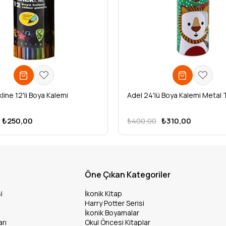
line 12'li Boya Kalemi
Adel 24'lü Boya Kalemi Metal 
₺250,00
₺400,00
₺310,00
Öne Çıkan Kategoriler
i
İkonik Kitap
Harry Potter Serisi
İkonik Boyamalar
arı
Okul Öncesi Kitaplar