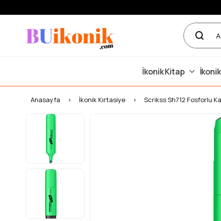
İkonik Kitap
İkonik
Anasayfa
İkonik Kırtasiye
Scrikss Sh712 Fosforlu K