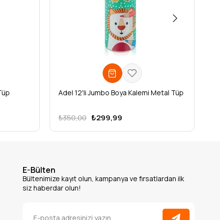
Tüp
Adel 12'li Jumbo Boya Kalemi Metal Tüp
Ad
₺350,00
₺299,99
₺
E-Bülten
Bültenimize kayıt olun, kampanya ve fırsatlardan ilk
siz haberdar olun!