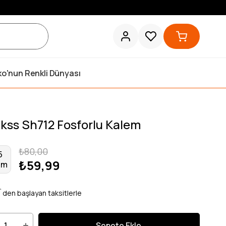
ko'nun Renkli Dünyası
ikss Sh712 Fosforlu Kalem
₺80,00
5
₺59,99
im
`den başlayan taksitlerle