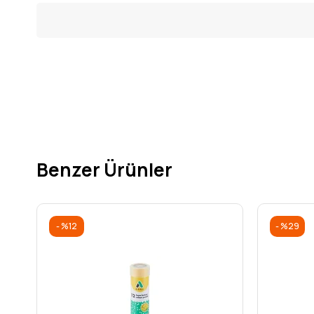
Benzer Ürünler
%12
%29