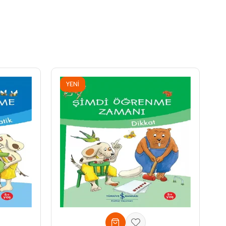
YENI
ÜRÜN