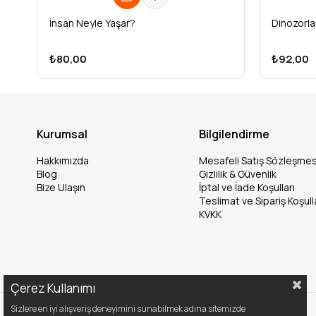
İnsan Neyle Yaşar?
Dinozorlar
₺80,00
₺92,00
Kurumsal
Bilgilendirme
Hakkımızda
Mesafeli Satış Sözleşmes
Blog
Gizlilik & Güvenlik
Bize Ulaşın
İptal ve İade Koşulları
Teslimat ve Sipariş Koşull
KVKK
Çerez Kullanımı
Sizlere en iyi alışveriş deneyimini sunabilmek adına sitemizde