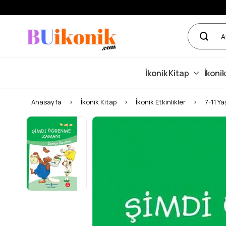
İkonik Kitap
İkonik
Anasayfa
İkonik Kitap
İkonik Etkinlikler
7-11 Ya