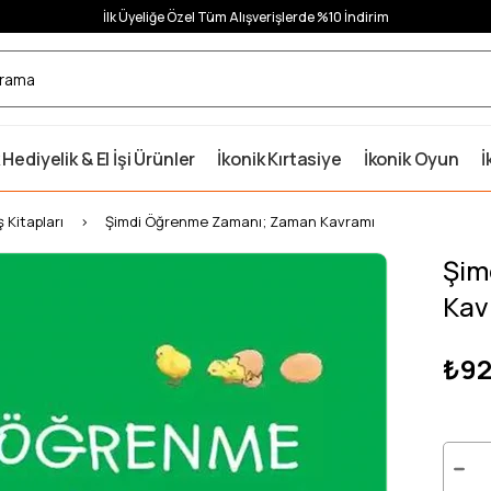
İlk Üyeliğe Özel Tüm Alışverişlerde %10 İndirim
 Hediyelik & El İşi Ürünler
İkonik Kırtasiye
İkonik Oyun
İ
ş Kitapları
Şimdi Öğrenme Zamanı; Zaman Kavramı
Şim
Kav
₺92