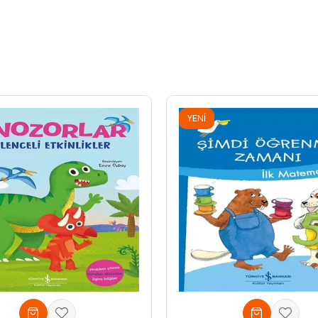
YENI
ÜRÜN