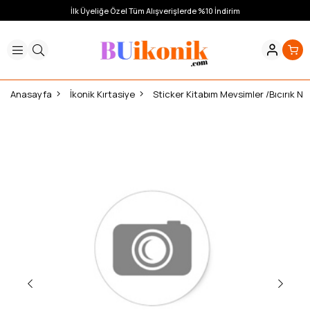
İlk Üyeliğe Özel Tüm Alışverişlerde %10 İndirim
Anasayfa
İkonik Kırtasiye