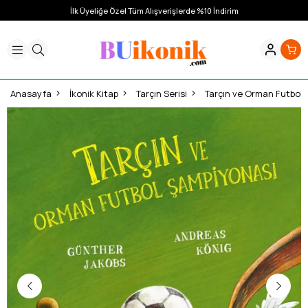
İlk Üyeliğe Özel Tüm Alışverişlerde %10 İndirim
Anasayfa
İkonik Kitap
Tarçın Serisi
Tarçın ve Orman Futbol