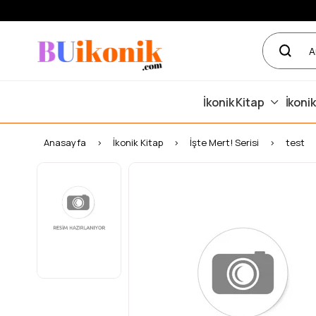
İkonik Kitap
İkonik
Anasayfa
İkonik Kitap
İşte Mert! Serisi
test