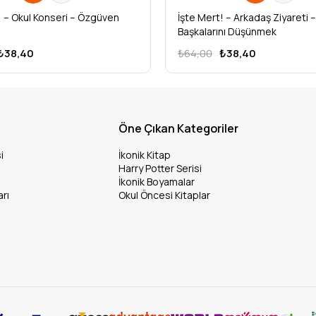
! – Okul Konseri – Özgüven
İşte Mert! – Arkadaş Ziyareti –
Başkalarını Düşünmek
₺38,40
₺64,00
₺38,40
Öne Çıkan Kategoriler
i
İkonik Kitap
Harry Potter Serisi
İkonik Boyamalar
arı
Okul Öncesi Kitaplar