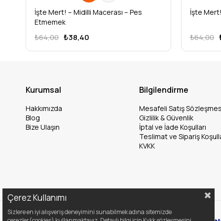
İşte Mert! – Midilli Macerası – Pes
İşte Mert
Etmemek
₺64,00
₺38,40
₺64,00
Kurumsal
Bilgilendirme
Hakkımızda
Mesafeli Satış Sözleşmes
Blog
Gizlilik & Güvenlik
Bize Ulaşın
İptal ve İade Koşulları
Teslimat ve Sipariş Koşull
KVKK
Çerez Kullanımı
Sizlere en iyi alışveriş deneyimini sunabilmek adına sitemizde
çerezler(cookies) kullanmaktayız. Detaylı bilgi için Kvkk sözleşmesini