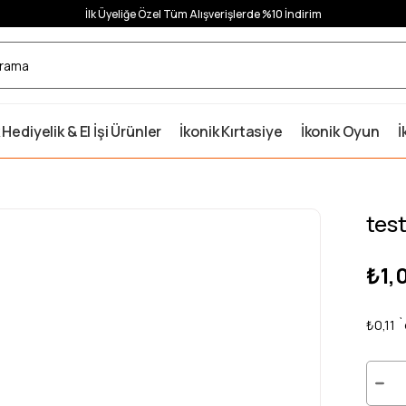
İlk Üyeliğe Özel Tüm Alışverişlerde %10 İndirim
 Hediyelik & El İşi Ürünler
İkonik Kırtasiye
İkonik Oyun
İ
tes
₺1,
₺0,11
`