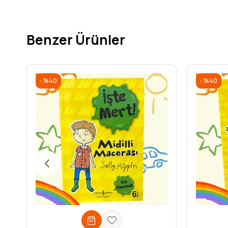
Benzer Ürünler
%40
%40