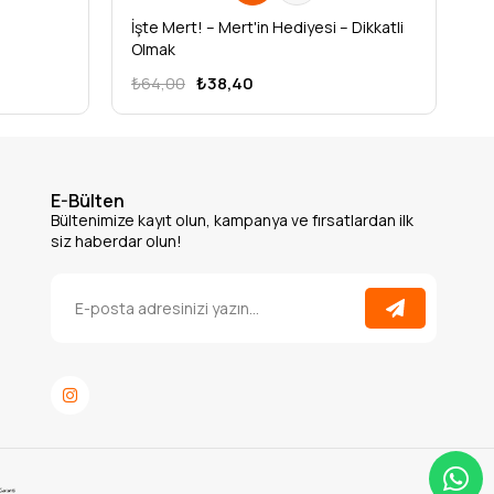
İşte Mert! – Mert'in Hediyesi – Dikkatli
İş
Olmak
O
₺64,00
₺38,40
₺
E-Bülten
Bültenimize kayıt olun, kampanya ve fırsatlardan ilk
siz haberdar olun!