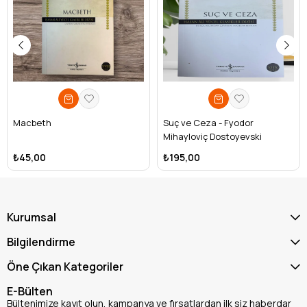
sunulur.
Kısa öykülerle güçlü duygusal etkiler yaratır.
Anadolu insanının yaşamını, içsel çatışmalarını ve
hayallerini anlatır.
Hem genç okurlar hem de edebiyat tutkunları için değerli
bir eserdir.
Kimler İçin Uygun?
Kısa hikaye kitapları
okumayı sevenler
Macbeth
Suç ve Ceza - Fyodor
Sabahattin Ali’nin tüm eserlerini keşfetmek isteyen
Mihayloviç Dostoyevski
okuyucular
₺45,00
₺195,00
Toplumcu gerçekçi edebiyata ilgi duyanlar
Lise ve üniversite düzeyinde Türk edebiyatı okurları
Klasik Türk hikayelerine giriş yapmak isteyenler
Kurumsal
Bilgilendirme
Öne Çıkan Kategoriler
E-Bülten
Bültenimize kayıt olun, kampanya ve fırsatlardan ilk siz haberdar