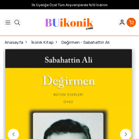
İlk Üyeliğe Özel Tüm Alışverişlerde %10 İndirim
Anasayfa
İkonik Kitap
Değirmen - Sabahattin Ali