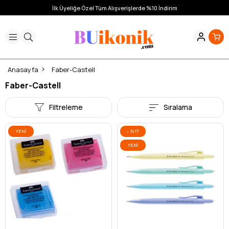
İlk Üyeliğe Özel Tüm Alışverişlerde %10 İndirim
Anasayfa
Faber-Castell
Faber-Castell
Filtreleme
Sıralama
YENI
%17
ÜRÜN
YENI
ÜRÜN