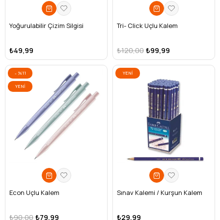
Yoğurulabilir Çizim Silgisi
Tri- Click Uçlu Kalem
₺49,99
₺120,00
₺99,99
%11
YENI
ÜRÜN
YENI
ÜRÜN
Econ Uçlu Kalem
Sınav Kalemi / Kurşun Kalem
₺90,00
₺79,99
₺29,99